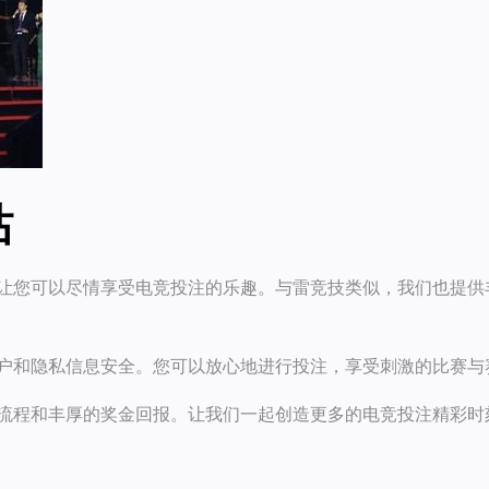
站
让您可以尽情享受电竞投注的乐趣。与雷竞技类似，我们也提供
户和隐私信息安全。您可以放心地进行投注，享受刺激的比赛与
流程和丰厚的奖金回报。让我们一起创造更多的电竞投注精彩时