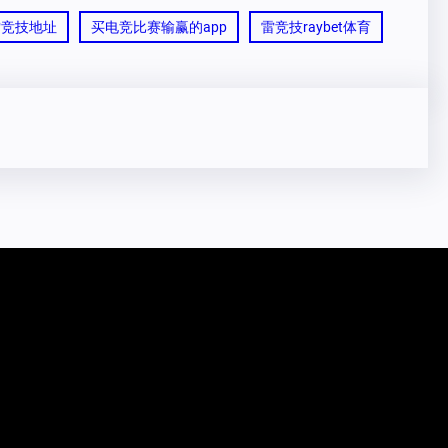
t雷竞技地址
买电竞比赛输赢的app
雷竞技raybet体育