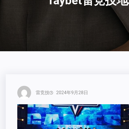
raybet雷竞
雷竞技
2024年9月28日