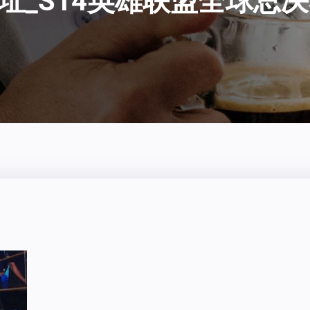
技地址_S14英雄联盟全球