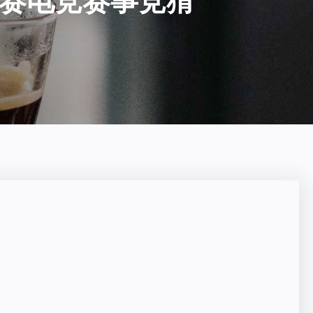
总决赛电竞赛事竞猜