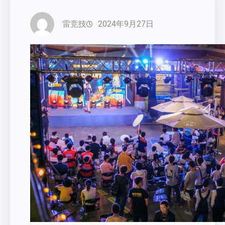
雷竞技
2024年9月27日