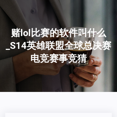
赌lol比赛的软件叫什么
_S14英雄联盟全球总决赛
电竞赛事竞猜