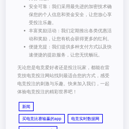
安全可靠：我们采用最先进的加密技术确
保您的个人信息和资金安全，让您放心享
受投注乐趣。
丰富奖励活动：我们定期推出各类优惠活
动和奖励，让您有机会获得更多的红利。
便捷充提：我们提供多种支付方式以及快
速便捷的提款服务，让您无忧畅玩。
无论您是电竞爱好者还是投注玩家，都能在雷
竞技电竞投注网站找到最适合您的方式，感受
电竞投注的刺激与乐趣。快来加入我们，一起
体验电竞投注的精彩世界吧！
新闻
买电竞比赛输赢的app
电竞实时数据网