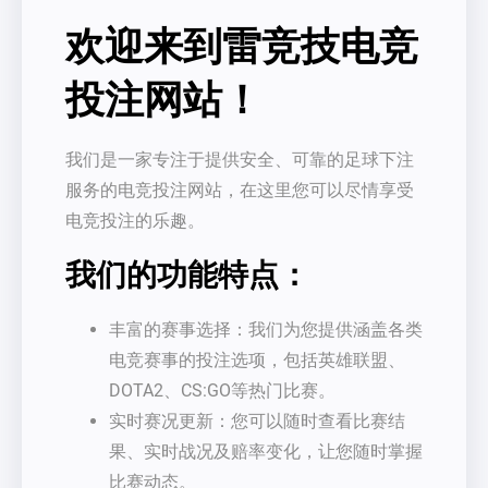
欢迎来到雷竞技电竞
投注网站！
我们是一家专注于提供安全、可靠的足球下注
服务的电竞投注网站，在这里您可以尽情享受
电竞投注的乐趣。
我们的功能特点：
丰富的赛事选择：我们为您提供涵盖各类
电竞赛事的投注选项，包括英雄联盟、
DOTA2、CS:GO等热门比赛。
实时赛况更新：您可以随时查看比赛结
果、实时战况及赔率变化，让您随时掌握
比赛动态。