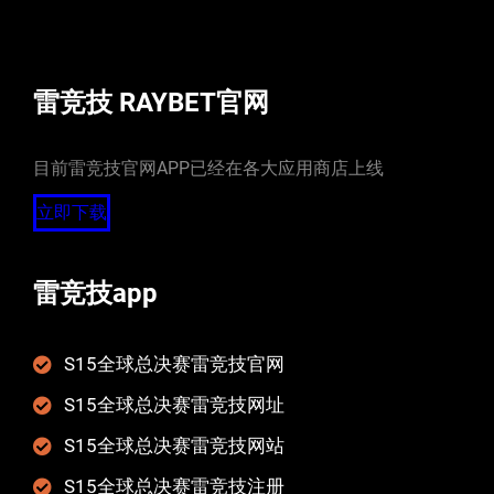
雷竞技 RAYBET官网
目前雷竞技官网APP已经在各大应用商店上线
立即下载
雷竞技app
S15全球总决赛雷竞技官网
S15全球总决赛雷竞技网址
S15全球总决赛雷竞技网站
S15全球总决赛雷竞技注册