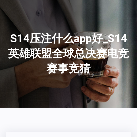
S14压注什么app好_S14
英雄联盟全球总决赛电竞
赛事竞猜