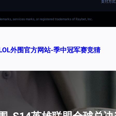
-LOL外围官方网站-季中冠军赛竞猜