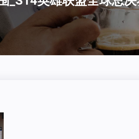
赛外围_S14英雄联盟全球总