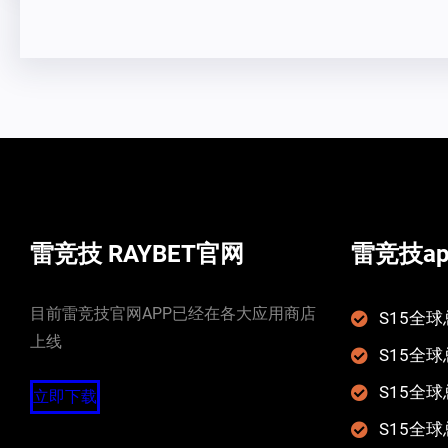
雷竞技 RAYBET官网
雷竞技ap
目前雷竞技官网APP已经在各大应用商店
S15全
上线
S15全
S15全
立即下载
S15全