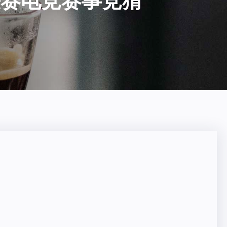
决赛电竞赛事竞猜