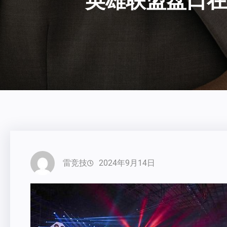
英雄联盟盘口在
雷竞技
2024年9月14日