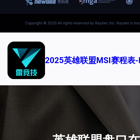
跳
至
内
2025英雄联盟MSI赛程表
容