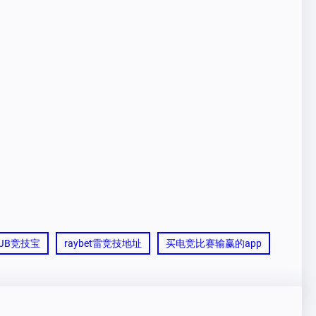
JJB竞技宝
raybet雷竞技地址
买电竞比赛输赢的app