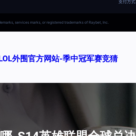
-LOL外围官方网站-季中冠军赛竞猜