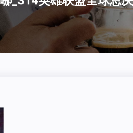
哪_S14英雄联盟全球总