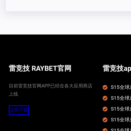
雷竞技 RAYBET官网
雷竞技ap
目前雷竞技官网APP已经在各大应用商店
S15全
上线
S15全
S15全
立即下载
S15全
S15全