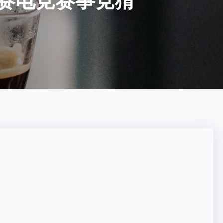
总决赛电竞赛事竞猜