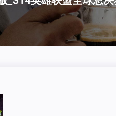
p网页版_S14英雄联盟全球