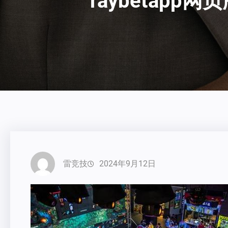
raybetap
雷竞技
2024年9月12日