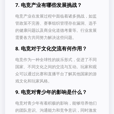
7. 电竞产业有哪些发展挑战？
电竞产业在发展过程中面临着诸多挑战，如监
管政策不完善、赛事组织管理存在漏洞、选手
的健康问题以及商业化道德考量等。行业发展
需要各方共同努力解决这些问题。
8. 电竞对于文化交流有何作用？
电竞作为一种全球性的娱乐形式，促进了不同
国家、不同文化之间的交流与互动。玩家和观
众可以通过比赛和直播平台了解其他国家的游
戏文化和玩家风格。
9. 电竞对青少年的影响是什么？
电竞对青少年有着积极的影响，能够培养他们
的团队意识、沟通能力和竞争意识，同时激发