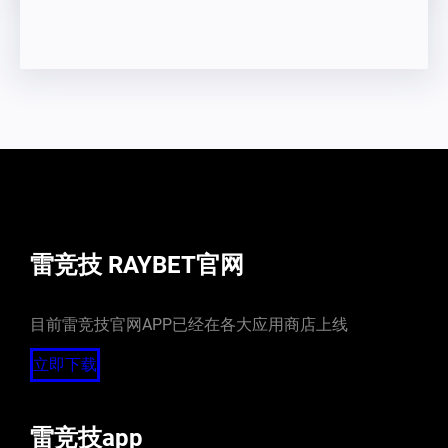
雷竞技 RAYBET官网
目前雷竞技官网APP已经在各大应用商店上线
立即下载
雷竞技app