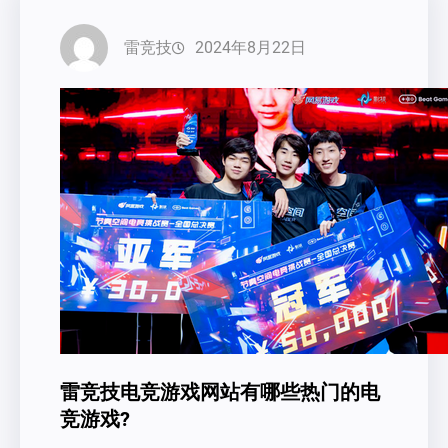
雷竞技
2024年8月22日
雷竞技电竞游戏网站有哪些热门的电
竞游戏?