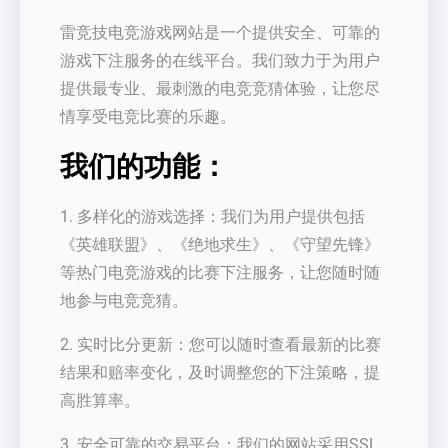
雷竞技电竞游戏网站是一个提供安全、可靠的
游戏下注服务的在线平台。我们致力于为用户
提供最专业、最刺激的电竞竞猜体验，让您尽
情享受电竞比赛的乐趣。
我们的功能：
1. 多样化的游戏选择：我们为用户提供包括
《英雄联盟》、《绝地求生》、《守望先锋》
等热门电竞游戏的比赛下注服务，让您随时随
地参与电竞竞猜。
2. 实时比分更新：您可以随时查看最新的比赛
结果和赔率变化，及时调整您的下注策略，提
高胜算率。
3. 安全可靠的交易平台：我们的网站采用SSL