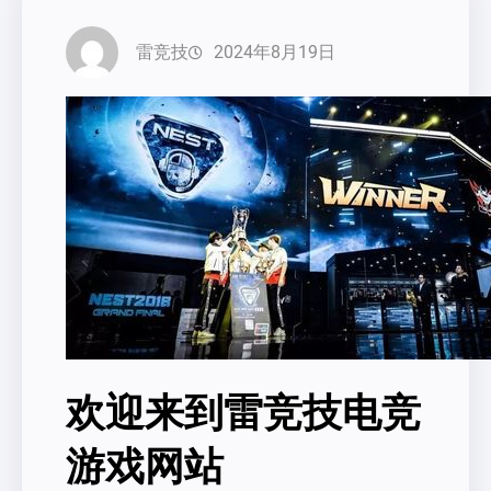
雷竞技
2024年8月19日
欢迎来到雷竞技电竞
游戏网站