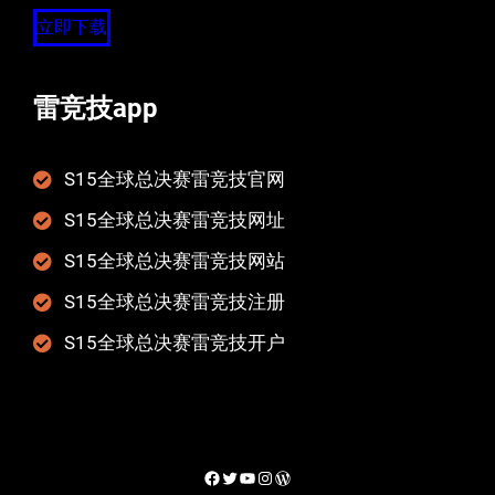
立即下载
雷竞技app
S15全球总决赛雷竞技官网
S15全球总决赛雷竞技网址
S15全球总决赛雷竞技网站
S15全球总决赛雷竞技注册
S15全球总决赛雷竞技开户
Facebook
Twitter
YouTube
Instagram
WordPress