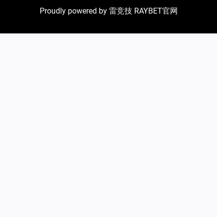
Proudly powered by 雷竞技 RAYBET官网