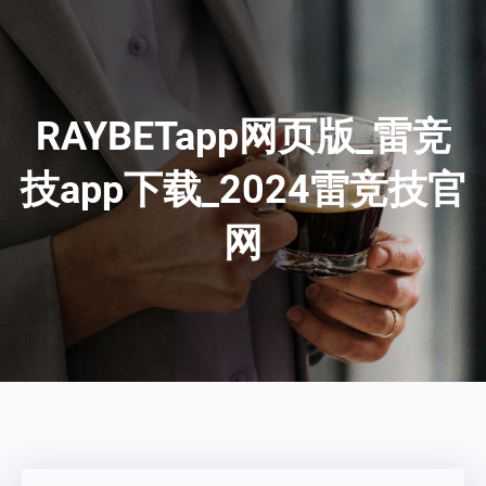
RAYBETapp网页版_雷竞
技app下载_2024雷竞技官
网