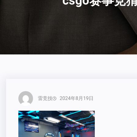
csgo赛事竞
雷竞技
2024年8月19日