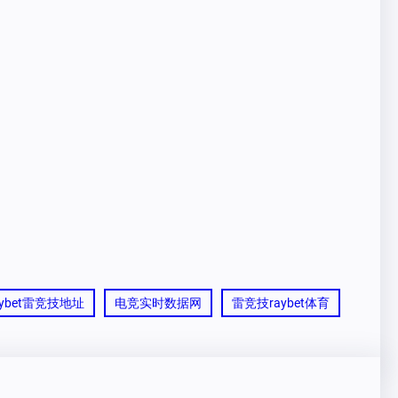
aybet雷竞技地址
电竞实时数据网
雷竞技raybet体育