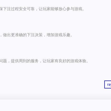
保下注过程安全可靠，让玩家能够放心参与游戏。
，做出更准确的下注决策，增加游戏乐趣。
问题，提供周到的服务，让玩家有良好的游戏体验。
r