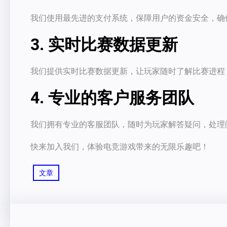
我们使用最先进的支付系统，保障用户的资金安全，确
3. 实时比赛数据更新
我们提供实时比赛数据更新，让玩家随时了解比赛进程
4. 专业的客户服务团队
我们拥有专业的客服团队，随时为玩家解答疑问，处理
快来加入我们，体验电竞游戏带来的无限乐趣吧！
文章