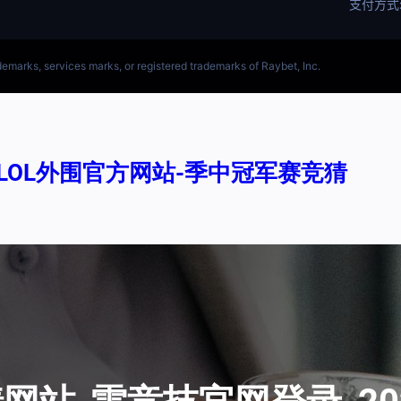
-LOL外围官方网站-季中冠军赛竞猜