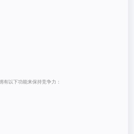
拥有以下功能来保持竞争力：