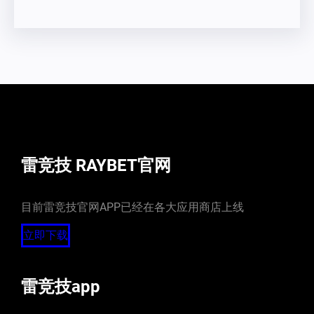
雷竞技 RAYBET官网
目前雷竞技官网APP已经在各大应用商店上线
立即下载
雷竞技app