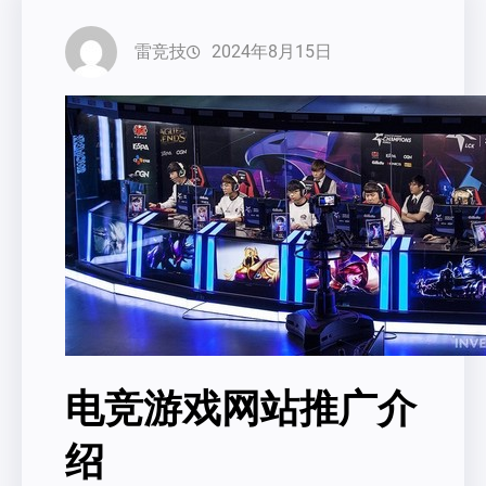
雷竞技
2024年8月15日
电竞游戏网站推广介
绍