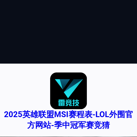
2025英雄联盟MSI赛程表-LOL外围官
方网站-季中冠军赛竞猜