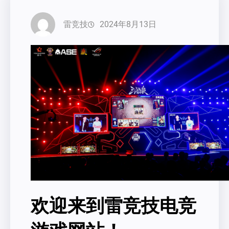
雷竞技
2024年8月13日
欢迎来到雷竞技电竞