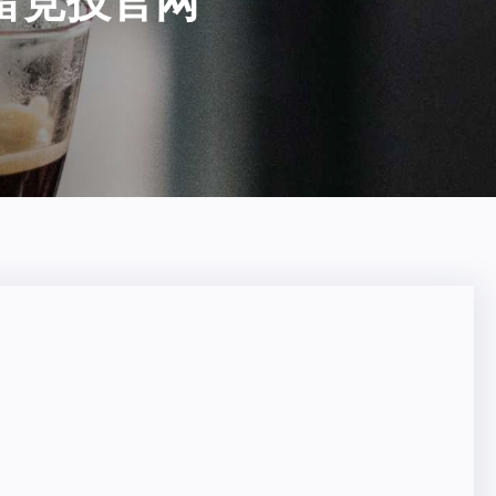
4雷竞技官网