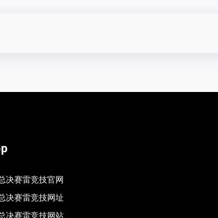
p
球总决赛雷竞技官网
球总决赛雷竞技网址
球总决赛雷竞技网站