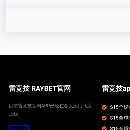
雷竞技 RAYBET官网
雷竞技ap
目前雷竞技官网APP已经在各大应用商店
S15全
上线
S15全
S15全
立即下载