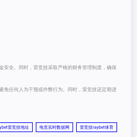
资金安全。同时，雷竞技采取严格的财务管理制度，确保
，避免任何人为干预或作弊行为。同时，雷竞技还定期进
aybet雷竞技地址
电竞实时数据网
雷竞技raybet体育