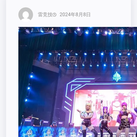
雷竞技
2024年8月8日