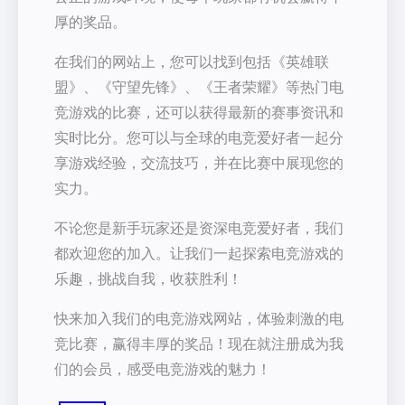
厚的奖品。
在我们的网站上，您可以找到包括《英雄联
盟》、《守望先锋》、《王者荣耀》等热门电
竞游戏的比赛，还可以获得最新的赛事资讯和
实时比分。您可以与全球的电竞爱好者一起分
享游戏经验，交流技巧，并在比赛中展现您的
实力。
不论您是新手玩家还是资深电竞爱好者，我们
都欢迎您的加入。让我们一起探索电竞游戏的
乐趣，挑战自我，收获胜利！
快来加入我们的电竞游戏网站，体验刺激的电
竞比赛，赢得丰厚的奖品！现在就注册成为我
们的会员，感受电竞游戏的魅力！