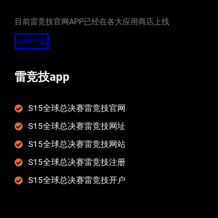
目前雷竞技官网APP已经在各大应用商店上线
立即下载
雷竞技app
S15全球总决赛雷竞技官网
S15全球总决赛雷竞技网址
S15全球总决赛雷竞技网站
S15全球总决赛雷竞技注册
S15全球总决赛雷竞技开户