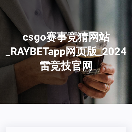
csgo赛事竞猜网站
_RAYBETapp网页版_2024
雷竞技官网