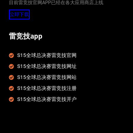
目前雷竞技官网APP已经在各大应用商店上线
立即下载
雷竞技app
S15全球总决赛雷竞技官网
S15全球总决赛雷竞技网址
S15全球总决赛雷竞技网站
S15全球总决赛雷竞技注册
S15全球总决赛雷竞技开户