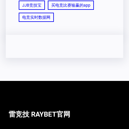
JJB竞技宝
买电竞比赛输赢的app
电竞实时数据网
雷竞技 RAYBET官网