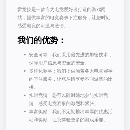
雷竞技是一款专为电竞爱好者打造的游戏网
站，提供丰富的电竞赛事下注服务，让您时刻
感受电竞的刺激与激情。
我们的优势：
安全可靠：我们采用最先进的加密技术，
保障用户信息与资金的安全。
多样化赛事：我们提供涵盖各大电竞赛事
的下注服务，让您尽情享受不同游戏的比
拼。
实时竞猜：您可以随时随地参与实时竞
猜，感受电竞赛事的激烈和紧张。
丰富奖励：我们不定期推出丰厚的优惠活
动和奖励，让您体验更多的游戏乐趣。