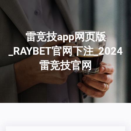
雷竞技app网页版
_RAYBET官网下注_2024
雷竞技官网