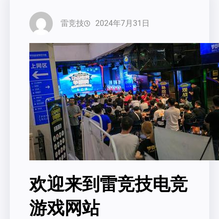
雷竞技
2024年7月31日
欢迎来到雷竞技电竞
游戏网站