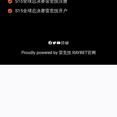
S15全球总决赛雷竞技注册
S15全球总决赛雷竞技开户
Facebook
Twitter
YouTube
Instagram
WordPress
Proudly powered by 雷竞技 RAYBET官网