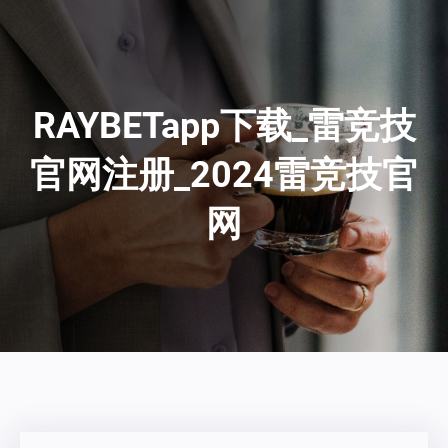
RAYBETapp下载_雷竞技
官网注册_2024雷竞技官
网