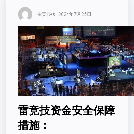
雷竞技
2024年7月25日
雷竞技资金安全保障
措施：