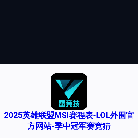
2025英雄联盟MSI赛程表-LOL外围官
方网站-季中冠军赛竞猜