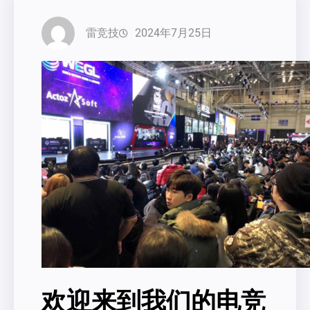
雷竞技
2024年7月25日
欢迎来到我们的电竞