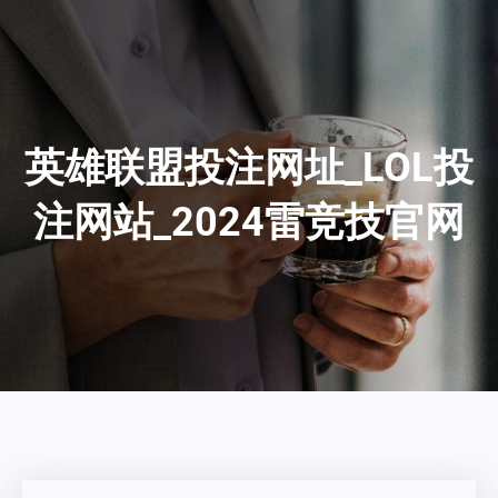
英雄联盟投注网址_LOL投
注网站_2024雷竞技官网