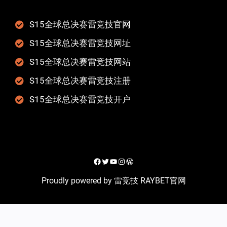
S15全球总决赛雷竞技官网
S15全球总决赛雷竞技网址
S15全球总决赛雷竞技网站
S15全球总决赛雷竞技注册
S15全球总决赛雷竞技开户
Facebook
Twitter
YouTube
Instagram
WordPress
Proudly powered by 雷竞技 RAYBET官网