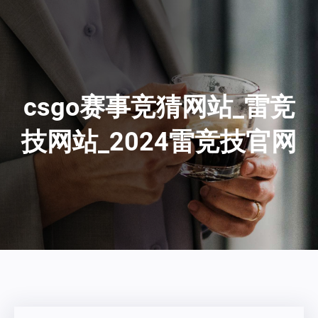
csgo赛事竞猜网站_雷竞
技网站_2024雷竞技官网