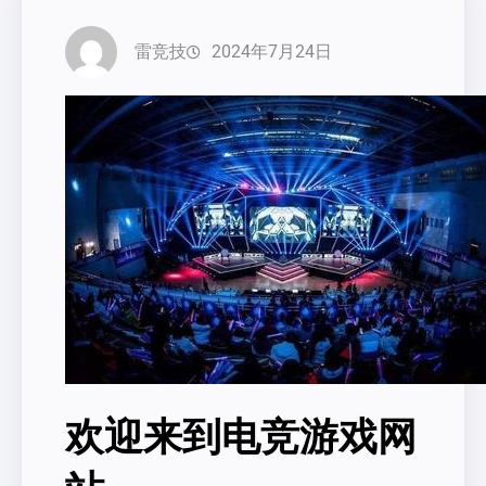
雷竞技
2024年7月24日
欢迎来到电竞游戏网