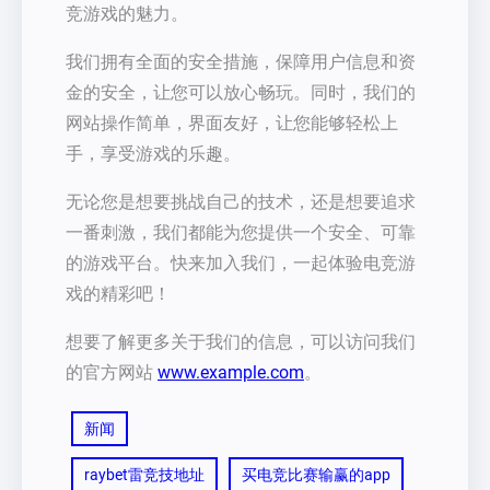
竞游戏的魅力。
我们拥有全面的安全措施，保障用户信息和资
金的安全，让您可以放心畅玩。同时，我们的
网站操作简单，界面友好，让您能够轻松上
手，享受游戏的乐趣。
无论您是想要挑战自己的技术，还是想要追求
一番刺激，我们都能为您提供一个安全、可靠
的游戏平台。快来加入我们，一起体验电竞游
戏的精彩吧！
想要了解更多关于我们的信息，可以访问我们
的官方网站
www.example.com
。
新闻
raybet雷竞技地址
买电竞比赛输赢的app