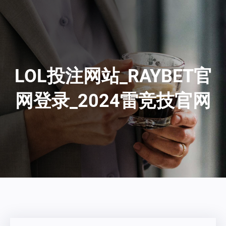
LOL投注网站_RAYBET官
网登录_2024雷竞技官网