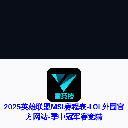
2025英雄联盟MSI赛程表-LOL外围官
方网站-季中冠军赛竞猜