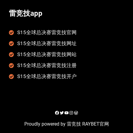
雷竞技app
S15全球总决赛雷竞技官网
S15全球总决赛雷竞技网址
S15全球总决赛雷竞技网站
S15全球总决赛雷竞技注册
S15全球总决赛雷竞技开户
Facebook
Twitter
YouTube
Instagram
WordPress
Proudly powered by 雷竞技 RAYBET官网