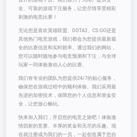
全、可靠的游戏下注服务，让您尽情享受精彩
刺激的电竞比赛！
无论您是喜欢英雄联盟、DOTA2、CS:GO还是
其他热门电竞游戏，我们都会为您提供最新最
全的比赛信息和实时赔率。通过我们的网站，
您可以随时随地参与电竞预测和下注，与全球
玩家一同体验激动人心的比赛。
我们有专业的团队为您提供24/7的贴心服务，
确保您在游戏过程中的顺利体验。我们采用最
先进的加密技术，保障您的个人信息和资金安
全，让您放心畅玩。
快来加入我们，开启您的电竞之旅吧！体验激
情四射的竞赛、丰厚的奖金和无尽的乐趣。现
在就注册成为我们的一员，一起创造属于您自