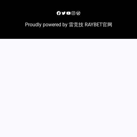
Facebook
Twitter
YouTube
Instagram
WordPress
Proudly powered by 雷竞技 RAYBET官网