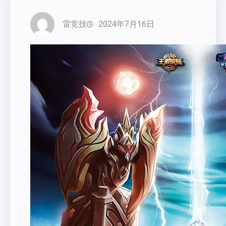
雷竞技
2024年7月16日