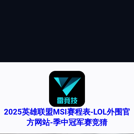
2025英雄联盟MSI赛程表-LOL外围官
方网站-季中冠军赛竞猜