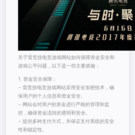
关于雷竞技电竞游戏网站如何保障资金安全和
游戏公平问题，以下是一些主要措施：
1. 资金安全保障：
– 雷竞技电竞游戏网站采用安全加密技术，确
保用户的个人信息和资金安全。
– 网站会对用户的资金进行严格的管理和监
控，确保资金流转的透明和安全。
– 提供多种支付方式，并保证支付系统的安全
性和稳定性。