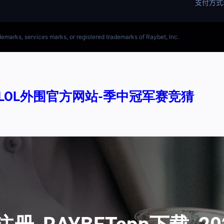
-LOL外围官方网站-季中冠军赛竞猜