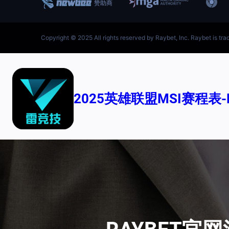
跳
至
内
2025英雄联盟MSI赛程表
容