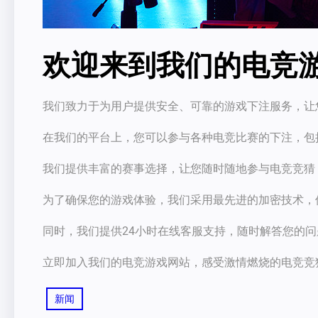
欢迎来到我们的电竞
我们致力于为用户提供安全、可靠的游戏下注服务，让
在我们的平台上，您可以参与各种电竞比赛的下注，包括知
我们提供丰富的赛事选择，让您随时随地参与电竞竞猜
为了确保您的游戏体验，我们采用最先进的加密技术，
同时，我们提供24小时在线客服支持，随时解答您的
立即加入我们的电竞游戏网站，感受激情燃烧的电竞竞
新闻