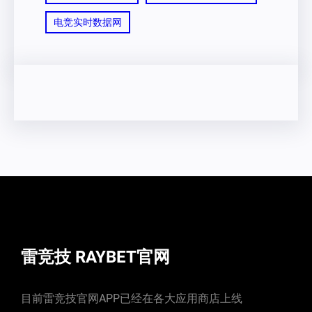
电竞实时数据网
雷竞技 RAYBET官网
目前雷竞技官网APP已经在各大应用商店上线