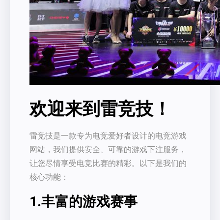
欢迎来到雷竞技！
雷竞技是一款专为电竞爱好者设计的电竞游戏
网站，我们提供安全、可靠的游戏下注服务，
让您尽情享受电竞比赛的精彩。以下是我们的
核心功能：
1.丰富的游戏赛事