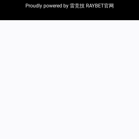
Proudly powered by 雷竞技 RAYBET官网