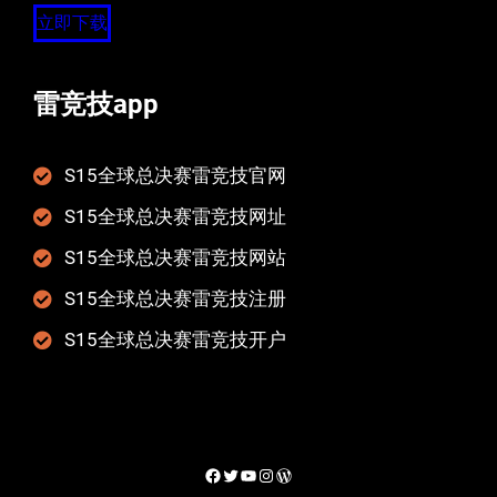
立即下载
雷竞技app
S15全球总决赛雷竞技官网
S15全球总决赛雷竞技网址
S15全球总决赛雷竞技网站
S15全球总决赛雷竞技注册
S15全球总决赛雷竞技开户
Facebook
Twitter
YouTube
Instagram
WordPress