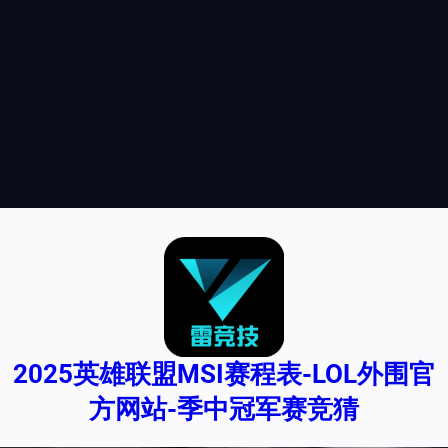
2025英雄联盟MSI赛程表-LOL外围官
方网站-季中冠军赛竞猜