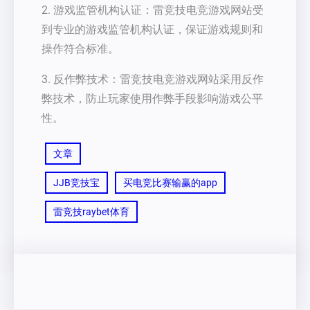
2. 游戏监管机构认证：雷竞技电竞游戏网站受
到专业的游戏监管机构认证，保证游戏规则和
操作符合标准。
3. 反作弊技术：雷竞技电竞游戏网站采用反作
弊技术，防止玩家使用作弊手段影响游戏公平
性。
文章
JJB竞技宝
买电竞比赛输赢的app
雷竞技raybet体育