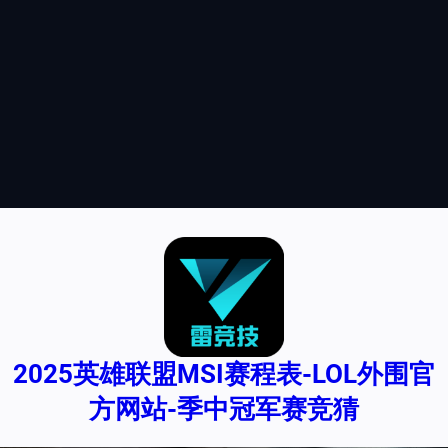
2025英雄联盟MSI赛程表-LOL外围官
方网站-季中冠军赛竞猜