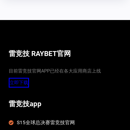
雷竞技 RAYBET官网
目前雷竞技官网APP已经在各大应用商店上线
立即下载
雷竞技app
S15全球总决赛雷竞技官网