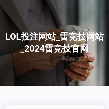
LOL投注网站_雷竞技网站
_2024雷竞技官网