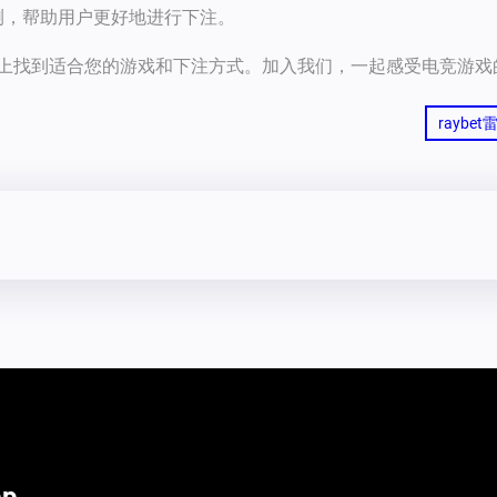
测，帮助用户更好地进行下注。
上找到适合您的游戏和下注方式。加入我们，一起感受电竞游戏
raybe