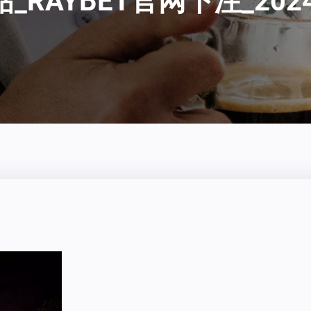
站_RAYBET官网下注_20