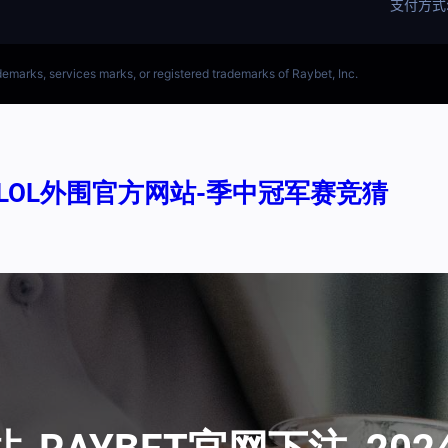
-LOL外围官方网站-季中冠军赛竞猜