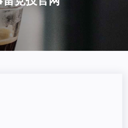
24雷竞技官网