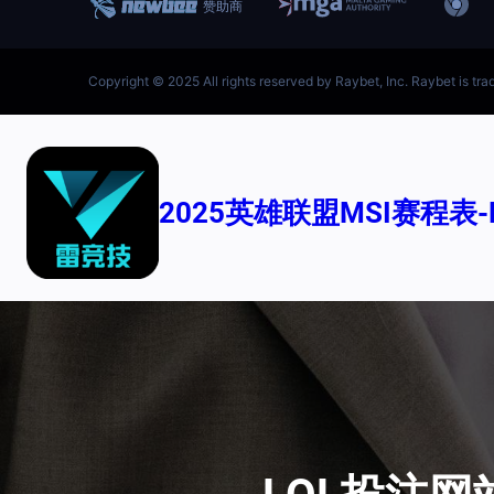
跳
至
内
2025英雄联盟MSI赛程表
容