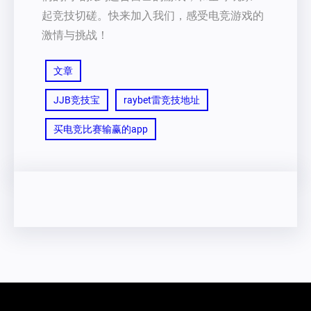
起竞技切磋。快来加入我们，感受电竞游戏的
激情与挑战！
文章
JJB竞技宝
raybet雷竞技地址
买电竞比赛输赢的app