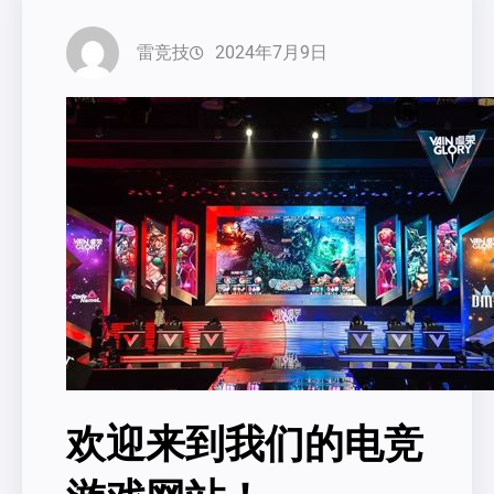
雷竞技
2024年7月9日
欢迎来到我们的电竞