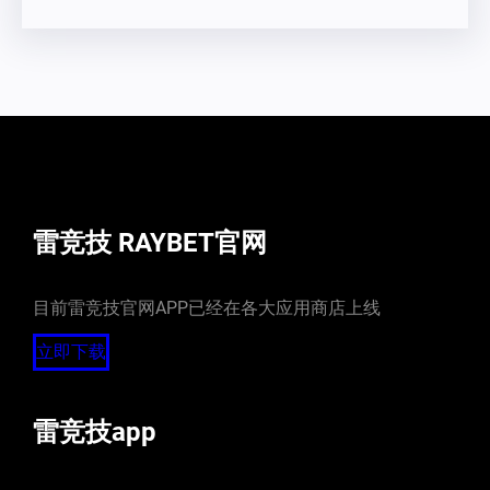
雷竞技 RAYBET官网
目前雷竞技官网APP已经在各大应用商店上线
立即下载
雷竞技app