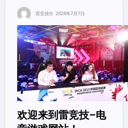
雷竞技
2024年7月7日
欢迎来到雷竞技–电