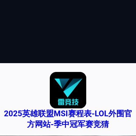
2025英雄联盟MSI赛程表-LOL外围官
方网站-季中冠军赛竞猜