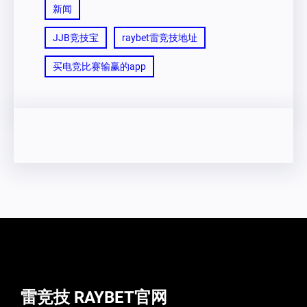
新闻
JJB竞技宝
raybet雷竞技地址
买电竞比赛输赢的app
雷竞技 RAYBET官网