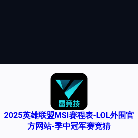
2025英雄联盟MSI赛程表-LOL外围官
方网站-季中冠军赛竞猜