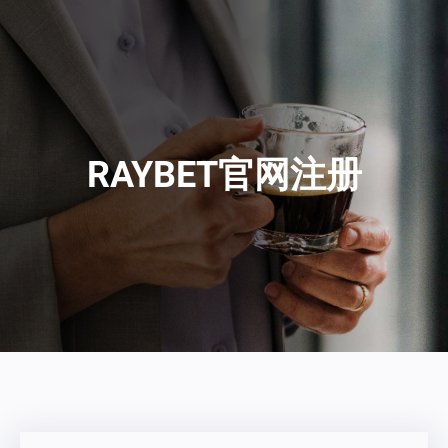
RAYBET官网注册