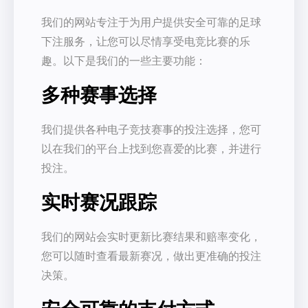
我们的网站专注于为用户提供安全可靠的足球
下注服务，让您可以尽情享受电竞比赛的乐
趣。以下是我们的一些主要功能：
多种赛事选择
我们提供各种电子竞技赛事的投注选择，您可
以在我们的平台上找到您喜爱的比赛，并进行
投注。
实时赛况跟踪
我们的网站会实时更新比赛结果和赔率变化，
您可以随时查看最新赛况，做出更准确的投注
决策。