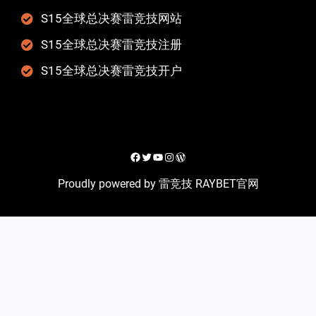
S15全球总决赛雷竞技网站
S15全球总决赛雷竞技注册
S15全球总决赛雷竞技开户
Facebook
Twitter
YouTube
Instagram
WordPress
Proudly powered by 雷竞技 RAYBET官网