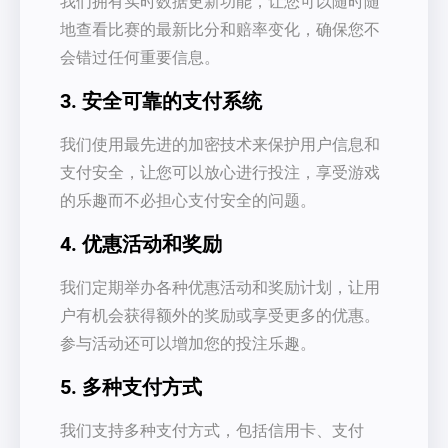
我们拥有实时数据更新功能，让您可以随时随
地查看比赛的最新比分和赔率变化，确保您不
会错过任何重要信息。
3. 安全可靠的支付系统
我们使用最先进的加密技术来保护用户信息和
支付安全，让您可以放心进行投注，享受游戏
的乐趣而不必担心支付安全的问题。
4. 优惠活动和奖励
我们定期举办各种优惠活动和奖励计划，让用
户有机会获得额外的奖励或享受更多的优惠。
参与活动还可以增加您的投注乐趣。
5. 多种支付方式
我们支持多种支付方式，包括信用卡、支付