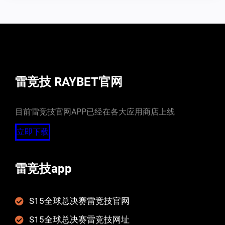
雷竞技 RAYBET官网
目前雷竞技官网APP已经在各大应用商店上线
立即下载
雷竞技app
S15全球总决赛雷竞技官网
S15全球总决赛雷竞技网址