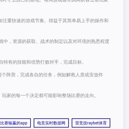
加注重快速的游戏节奏。得益于其简单易上手的操作和
戏中，资源的获取、战术的制定以及对环境的熟悉程度
自特有的技能和优势打败对手，完成目标。
两个阵营，完成各自的任务，例如解救人质或安放炸
中，玩家的每一个决定都可能影响整场比赛的走向。
比赛输赢的app
电竞实时数据网
雷竞技raybet体育