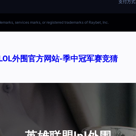
-LOL外围官方网站-季中冠军赛竞猜