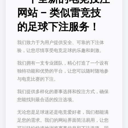
网站 – 类似雷竞技
的足球下注服务！
我们致力于为用户提供安全、可靠的下注体
验，让您尽情享受电竞足球的乐趣和刺激。
我们拥有一支专业团队，精心打造了一个设有
独特功能和优势的平台，让您可以随时随地参
与电竞比赛的下注。
我们提供多样化的赛事选择和投注方式，确保
您能找到最合适的投注选项。
无论您是足球迷还是电竞爱好者，我们都能满
足您的需求。我们的网站界面简洁易用，让您