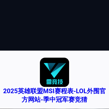
2025英雄联盟MSI赛程表-LOL外围官
方网站-季中冠军赛竞猜