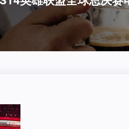
_S14英雄联盟全球总决赛