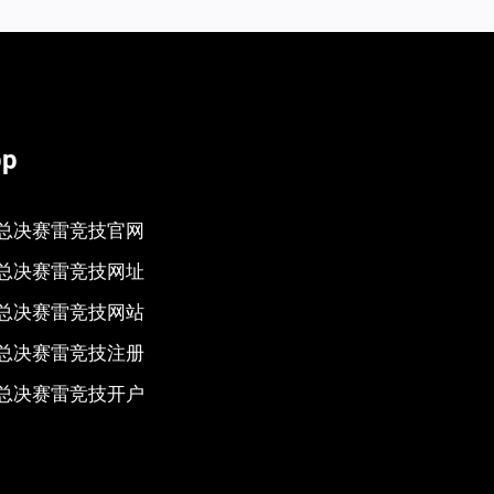
p
球总决赛雷竞技官网
球总决赛雷竞技网址
球总决赛雷竞技网站
球总决赛雷竞技注册
球总决赛雷竞技开户