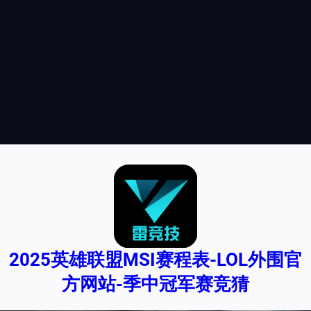
2025英雄联盟MSI赛程表-LOL外围官
方网站-季中冠军赛竞猜