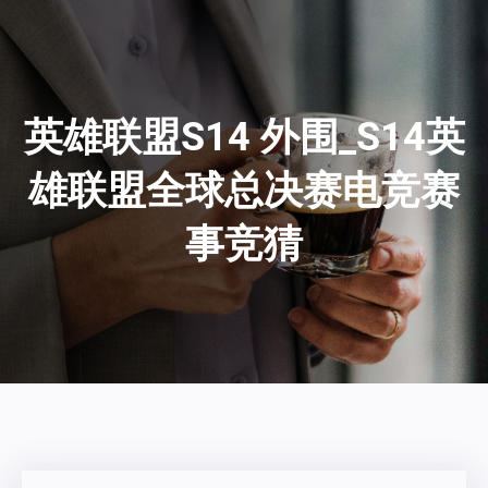
英雄联盟S14 外围_S14英
雄联盟全球总决赛电竞赛
事竞猜