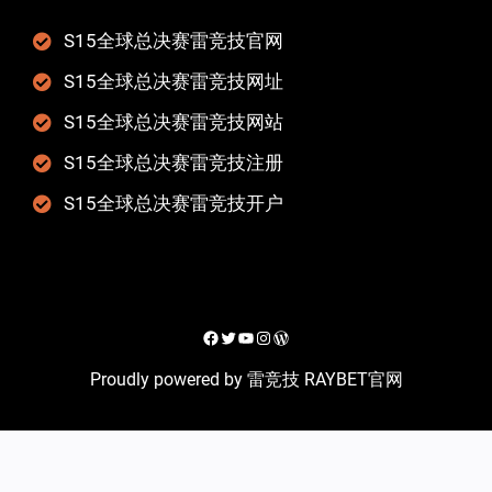
S15全球总决赛雷竞技官网
S15全球总决赛雷竞技网址
S15全球总决赛雷竞技网站
S15全球总决赛雷竞技注册
S15全球总决赛雷竞技开户
Facebook
Twitter
YouTube
Instagram
WordPress
Proudly powered by 雷竞技 RAYBET官网