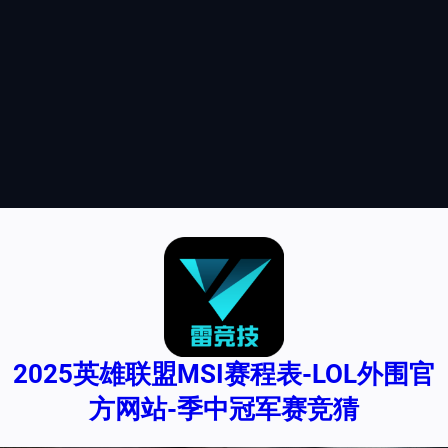
2025英雄联盟MSI赛程表-LOL外围官
方网站-季中冠军赛竞猜