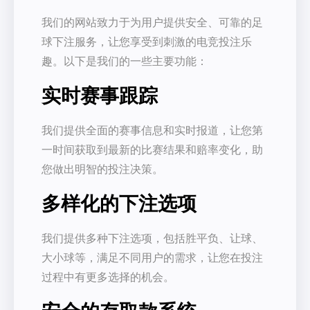
我们的网站致力于为用户提供安全、可靠的足
球下注服务，让您享受到刺激的电竞投注乐
趣。以下是我们的一些主要功能：
实时赛事跟踪
我们提供全面的赛事信息和实时报道，让您第
一时间获取到最新的比赛结果和赔率变化，助
您做出明智的投注决策。
多样化的下注选项
我们提供多种下注选项，包括胜平负、让球、
大小球等，满足不同用户的需求，让您在投注
过程中有更多选择的机会。