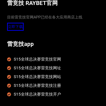
雷竞技 RAYBET官网
目前雷竞技官网APP已经在各大应用商店上线
立即下载
雷竞技app
S15全球总决赛雷竞技官网
S15全球总决赛雷竞技网址
S15全球总决赛雷竞技网站
S15全球总决赛雷竞技注册
S15全球总决赛雷竞技开户