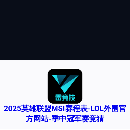
2025英雄联盟MSI赛程表-LOL外围官
方网站-季中冠军赛竞猜