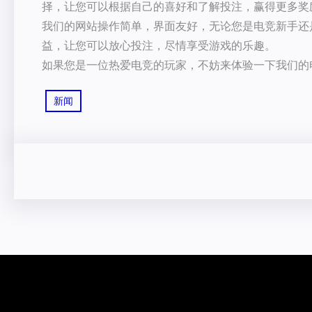
择，让您可以根据自己的喜好和了解投注，赢得更多奖
我们的网站操作简单，界面友好，无论您是电竞新手还
益，让您可以放心投注，尽情享受游戏的乐趣。
如果您是一位热爱电竞的玩家，不妨来体验一下我们的
新闻