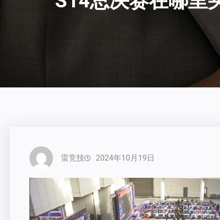
S14总决赛在哪里
雷竞技
2024年10月19日