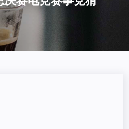
球总决赛电竞赛事竞猜