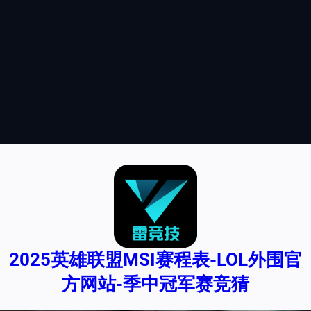
2025英雄联盟MSI赛程表-LOL外围官
方网站-季中冠军赛竞猜