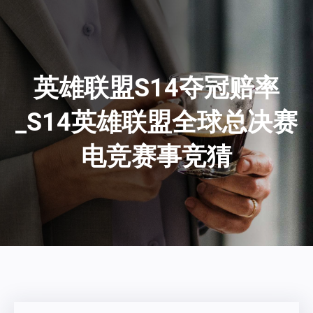
英雄联盟S14夺冠赔率
_S14英雄联盟全球总决赛
电竞赛事竞猜