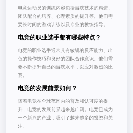
电竞运动员的训练内容包括游戏技术的精进、
团队配合的培养、心理素质的提升等。他们需
要长时间的游戏训练以及专业的教练指导。
电竞的职业选手都有哪些特点？
电竞的职业选手通常具有敏锐的反应能力、出
色的操作技巧和良好的团队合作意识。他们需
要不断提升自己的游戏水平，以应对激烈的比
赛。
电竞的发展前景如何？
随着电竞在全球范围内的普及和认可度的提
升，电竞的发展前景越来越广阔。电竞已成为
一个新兴的产业，吸引了越来越多的投资和关
注。