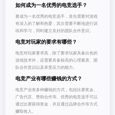
如何成为一名优秀的电竞选手？
要成为一名优秀的电竞选手，首先需要对游戏
有深入的了解和热爱，其次需要不断地进行训
练和学习，同时建立良好的团队合作意识。
电竞对玩家的要求有哪些？
电竞对玩家要求高，除了要求玩家具备出色的
游戏技术外，还需要具备较高的心理素质、团
队合作意识以及承受压力的能力。
电竞产业有哪些赚钱的方式？
电竞产业有多种赚钱的方式，包括比赛奖金、
广告代言、赞助合作等。优秀的电竞选手可以
通过比赛获得奖金，并且通过品牌合作等方式
赚取收入。