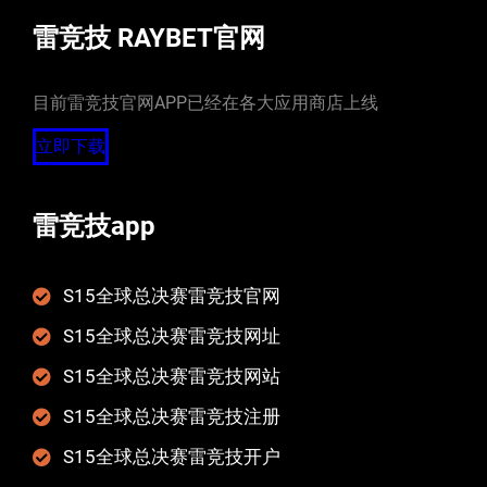
雷竞技 RAYBET官网
目前雷竞技官网APP已经在各大应用商店上线
立即下载
雷竞技app
S15全球总决赛雷竞技官网
S15全球总决赛雷竞技网址
S15全球总决赛雷竞技网站
S15全球总决赛雷竞技注册
S15全球总决赛雷竞技开户