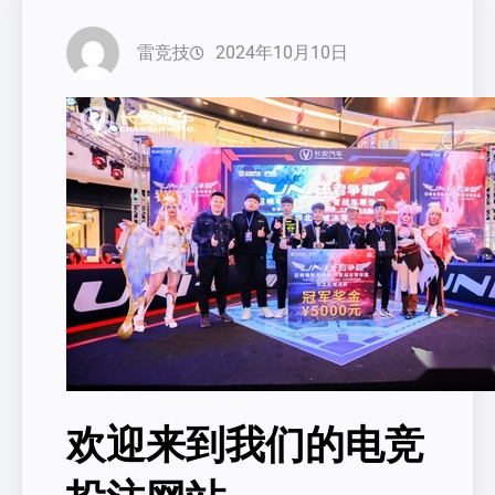
雷竞技
2024年10月10日
欢迎来到我们的电竞