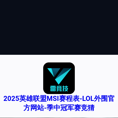
2025英雄联盟MSI赛程表-LOL外围官
方网站-季中冠军赛竞猜