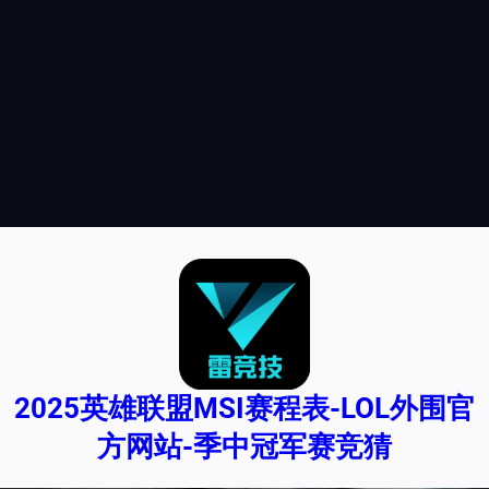
2025英雄联盟MSI赛程表-LOL外围官
方网站-季中冠军赛竞猜