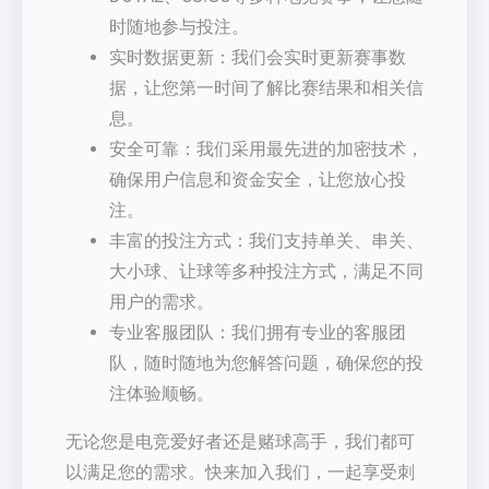
时随地参与投注。
实时数据更新：我们会实时更新赛事数
据，让您第一时间了解比赛结果和相关信
息。
安全可靠：我们采用最先进的加密技术，
确保用户信息和资金安全，让您放心投
注。
丰富的投注方式：我们支持单关、串关、
大小球、让球等多种投注方式，满足不同
用户的需求。
专业客服团队：我们拥有专业的客服团
队，随时随地为您解答问题，确保您的投
注体验顺畅。
无论您是电竞爱好者还是赌球高手，我们都可
以满足您的需求。快来加入我们，一起享受刺