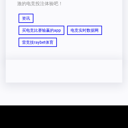
激的电竞投注体验吧！
资讯
买电竞比赛输赢的app
电竞实时数据网
雷竞技raybet体育