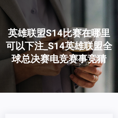
英雄联盟S14比赛在哪里
可以下注_S14英雄联盟全
球总决赛电竞赛事竞猜