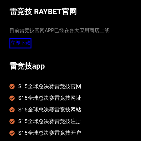
雷竞技 RAYBET官网
目前雷竞技官网APP已经在各大应用商店上线
立即下载
雷竞技app
S15全球总决赛雷竞技官网
S15全球总决赛雷竞技网址
S15全球总决赛雷竞技网站
S15全球总决赛雷竞技注册
S15全球总决赛雷竞技开户