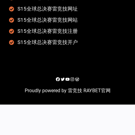
S15全球总决赛雷竞技网址
S15全球总决赛雷竞技网站
S15全球总决赛雷竞技注册
S15全球总决赛雷竞技开户
Facebook
Twitter
YouTube
Instagram
WordPress
Proudly powered by 雷竞技 RAYBET官网