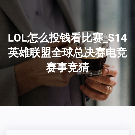
LOL怎么投钱看比赛_S14
英雄联盟全球总决赛电竞
赛事竞猜