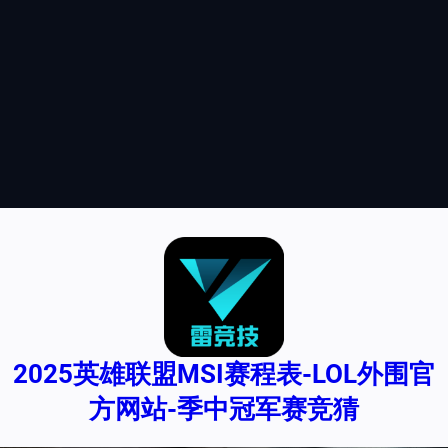
2025英雄联盟MSI赛程表-LOL外围官
方网站-季中冠军赛竞猜