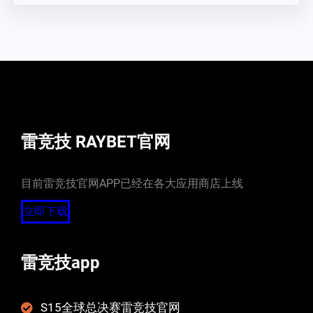
雷竞技 RAYBET官网
目前雷竞技官网APP已经在各大应用商店上线
立即下载
雷竞技app
S15全球总决赛雷竞技官网