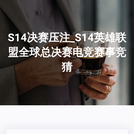
S14决赛压注_S14英雄联
盟全球总决赛电竞赛事竞
猜