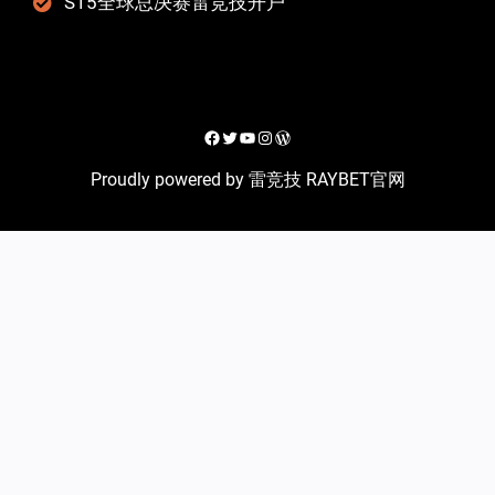
S15全球总决赛雷竞技开户
Facebook
Twitter
YouTube
Instagram
WordPress
Proudly powered by 雷竞技 RAYBET官网