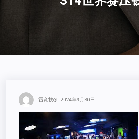
S14世界赛压
雷竞技
2024年9月30日