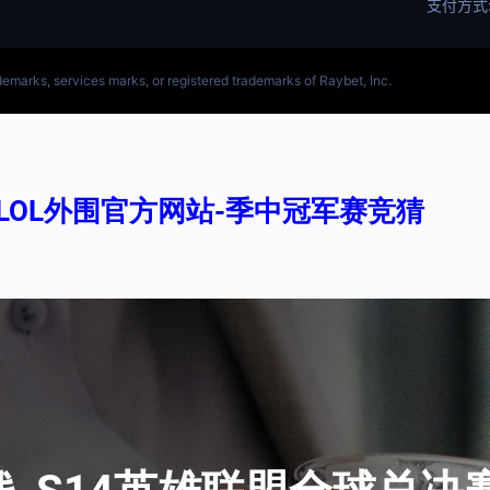
-LOL外围官方网站-季中冠军赛竞猜