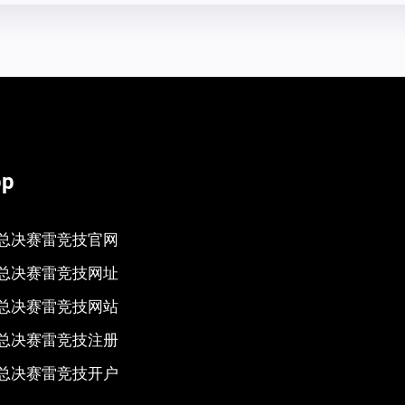
p
球总决赛雷竞技官网
球总决赛雷竞技网址
球总决赛雷竞技网站
球总决赛雷竞技注册
球总决赛雷竞技开户