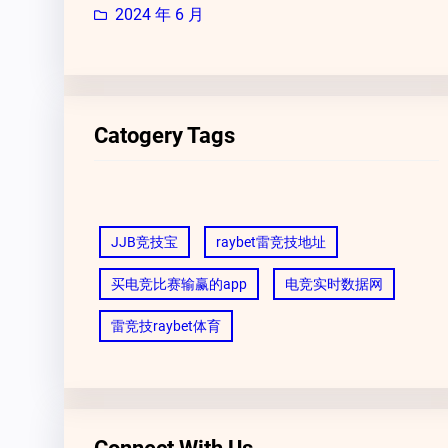
2024 年 6 月
Catogery Tags
JJB竞技宝
raybet雷竞技地址
买电竞比赛输赢的app
电竞实时数据网
雷竞技raybet体育