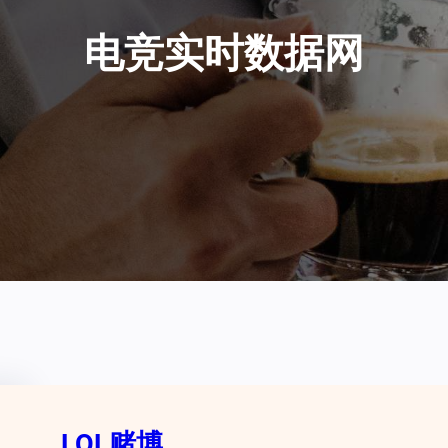
电竞实时数据网
LOL赌博