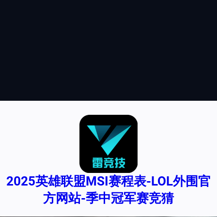
2025英雄联盟MSI赛程表-LOL外围官
方网站-季中冠军赛竞猜