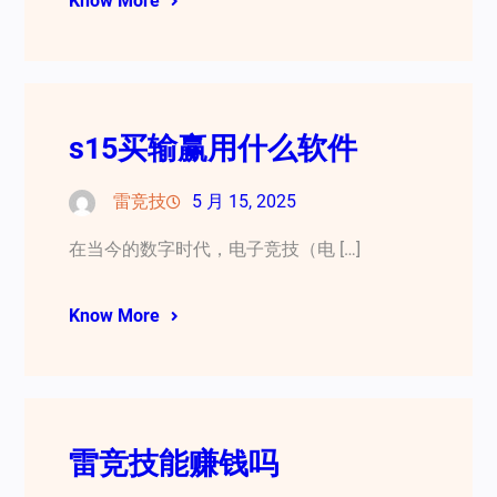
Know More
s15买输赢用什么软件
雷竞技
5 月 15, 2025
在当今的数字时代，电子竞技（电 […]
Know More
雷竞技能赚钱吗