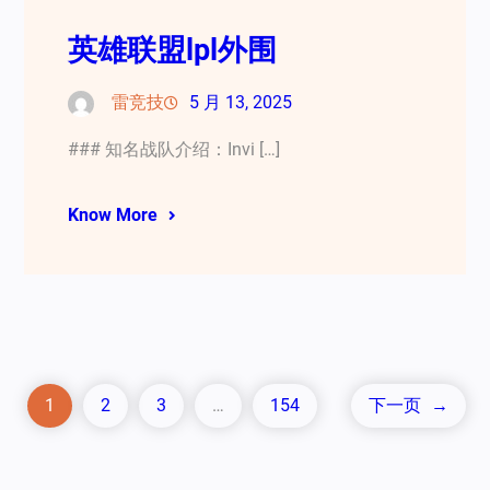
英雄联盟lpl外围
雷竞技
5 月 13, 2025
### 知名战队介绍：Invi […]
Know More
1
2
3
…
154
下一页
→