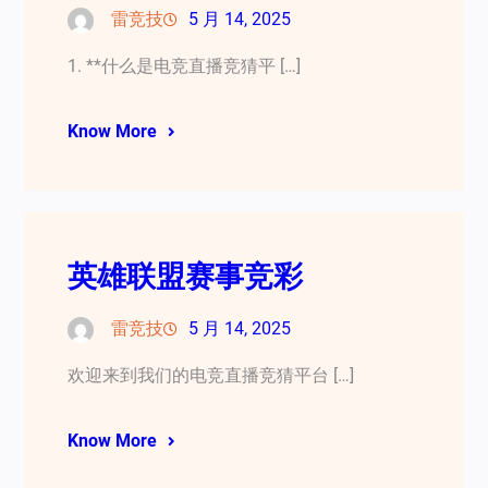
雷竞技
5 月 14, 2025
1. **什么是电竞直播竞猜平 […]
Know More
英雄联盟赛事竞彩
雷竞技
5 月 14, 2025
欢迎来到我们的电竞直播竞猜平台 […]
Know More